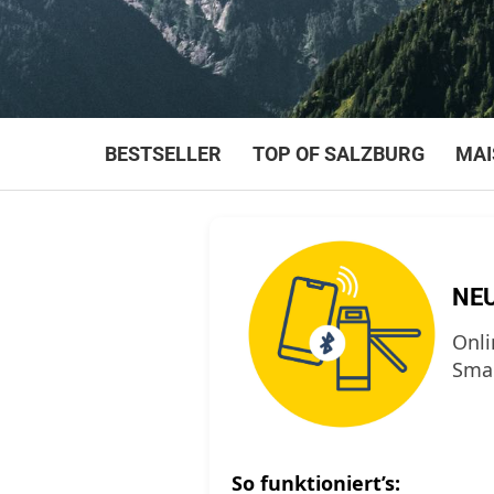
BESTSELLER
TOP OF SALZBURG
MAI
NEU
Onli
Smar
So funktioniert’s: